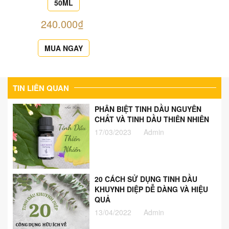
50ML
240.000₫
MUA NGAY
TIN LIÊN QUAN
PHÂN BIỆT TINH DẦU NGUYÊN
CHẤT VÀ TINH DẦU THIÊN NHIÊN
17/03/2023
Admin
20 CÁCH SỬ DỤNG TINH DẦU
KHUYNH DIỆP DỄ DÀNG VÀ HIỆU
QUẢ
13/04/2022
Admin