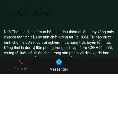
Nhà Thơm là địa chỉ mua bán tinh dầu thiên nhiên, máy xông máy
khuếch tán tinh dầu uy tính chất lượng tại Tp.HCM. Tự hào được
bình chọn là đơn vị có trải nghiệm mua hàng trực tuyến tốt nhất.
Đồng thời là đơn vị tiên phong trong dịch vụ hỗ trợ CSKH tốt nhất,
chúng tôi luôn cải thiện chất lượng sản phẩm và dịch vụ để bạn
luôn hài lòng khi trở thành khách hàng của Nhà Thơm
Gọi điện
Messenger
Công ty TNHH Nhà Thơm
MST: 0314995211
Online Shop - Freeship toàn quốc
0908043411
nhathom2017@gmail.com
Copyright ©2018 boldman.vn