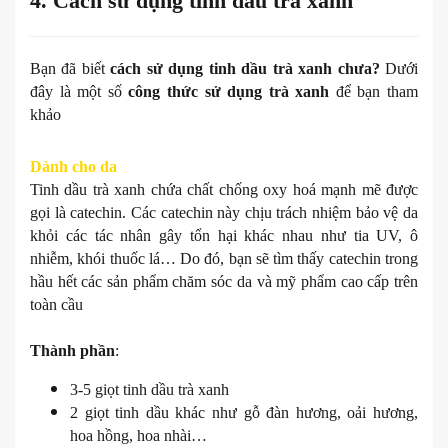
4. Cách sử dụng tinh dầu trà xanh
Bạn đã biết
cách sử dụng tinh dầu trà xanh chưa?
Dưới
đây là một số
công thức sử dụng trà xanh
để bạn tham
khảo
Dành cho da
Tinh dầu trà xanh chứa chất chống oxy hoá mạnh mẽ được
gọi là catechin. Các catechin này chịu trách nhiệm bảo vệ da
khỏi các tác nhân gây tổn hại khác nhau như tia UV, ô
nhiễm, khói thuốc lá… Do đó, bạn sẽ tìm thấy catechin trong
hầu hết các sản phẩm chăm sóc da và mỹ phẩm cao cấp trên
toàn cầu
Thành phần
:
3-5 giọt tinh dầu trà xanh
2 giọt tinh dầu khác như gỗ đàn hương, oải hương,
hoa hồng, hoa nhài…