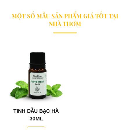
MỘT SỐ MẪU SẢN PHẨM GIÁ TỐT TẠI
NHÀ THƠM
TINH DẦU BẠC HÀ
30ML