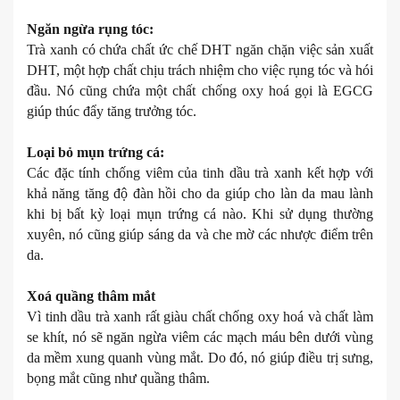
Ngăn ngừa rụng tóc:
Trà xanh có chứa chất ức chế DHT ngăn chặn việc sản xuất
DHT, một hợp chất chịu trách nhiệm cho việc rụng tóc và hói
đầu. Nó cũng chứa một chất chống oxy hoá gọi là EGCG
giúp thúc đẩy tăng trưởng tóc.
Loại bỏ mụn trứng cá:
Các đặc tính chống viêm của tinh dầu trà xanh kết hợp với
khả năng tăng độ đàn hồi cho da giúp cho làn da mau lành
khi bị bất kỳ loại mụn trứng cá nào. Khi sử dụng thường
xuyên, nó cũng giúp sáng da và che mờ các nhược điểm trên
da.
Xoá quầng thâm mắt
Vì tinh dầu trà xanh rất giàu chất chống oxy hoá và chất làm
se khít, nó sẽ ngăn ngừa viêm các mạch máu bên dưới vùng
da mềm xung quanh vùng mắt. Do đó, nó giúp điều trị sưng,
bọng mắt cũng như quầng thâm.