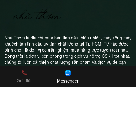
Nhà Thơm là địa chỉ mua bán tinh dầu thiên nhiên, máy xông máy
khuếch tán tinh dầu uy tính chất lượng tại Tp.HCM. Tự hào được
bình chọn là đơn vị có trải nghiệm mua hàng trực tuyến tốt nhất.
Đồng thời là đơn vị tiên phong trong dịch vụ hỗ trợ CSKH tốt nhất,
chúng tôi luôn cải thiện chất lượng sản phẩm và dịch vụ để bạn
luôn hài lòng khi trở thành khách hàng của Nhà Thơm
Gọi điện
Messenger
Công ty TNHH Nhà Thơm
MST: 0314995211
Online Shop - Freeship toàn quốc
0908043411
nhathom2017@gmail.com
Copyright ©2018 boldman.vn