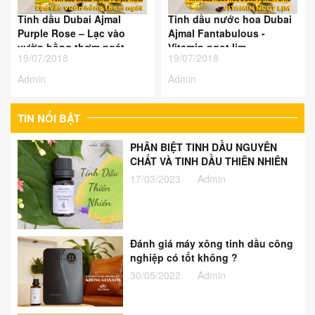
Tinh dầu Dubai Ajmal
Tinh dầu nước hoa Dubai
Purple Rose – Lạc vào
Ajmal Fantabulous -
vườn hồng thơm ngát
Vitamin ngọt lịm
19/07/2018
19/07/2018
Admin
Admin
TIN NỔI BẬT
PHÂN BIỆT TINH DẦU NGUYÊN
CHẤT VÀ TINH DẦU THIÊN NHIÊN
17/03/2023
Admin
Đánh giá máy xông tinh dầu công
nghiệp có tốt không ?
30/05/2022
Admin