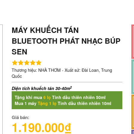
MÁY KHUẾCH TÁN
BLUETOOTH PHÁT NHẠC BÚP
SEN
Thương hiệu: NHÀ THƠM - Xuất sứ: Đài Loan, Trung
Quốc
2
Diện tích khuếch tán 30-40m
Tặng khi mua
6 lọ
Tinh dầu thiên nhiên 50ml
Mua 1 máy
T
ặng 1 lọ
Tinh dầu thiên nhiên 10ml
Giá bán:
1.190.000₫