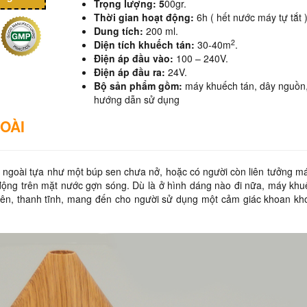
Trọng lượng: 5
00gr.
Thời gian hoạt động:
6h ( hết nước máy tự tắt 
Dung tích:
200 ml.
2
Diện tích khuếch tán:
30-40m
.
Điện áp đầu vào:
100 – 240V.
Điện áp đầu ra:
24V.
Bộ sản phẩm gồm:
máy khuếch tán, dây nguồn,
hướng dẫn sử dụng
OÀI
n ngoài tựa như một búp sen chưa nở, hoặc có người còn liên tưởng m
 động trên mặt nước gợn sóng. Dù là ở hình dáng nào đi nữa, máy khu
yên, thanh tĩnh, mang đến cho người sử dụng một cảm giác khoan kho