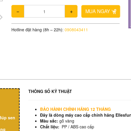
MUA NGAY
Hotline đặt hàng (8h – 22h):
0908043411
THÔNG SỐ KỸ THUẬT
BẢO HÀNH CHÍNH HÃNG 12 THÁNG
Đây là dòng máy cao cấp chính hãng Ellesfu
Búp sen
Màu sắc:
gỗ vàng
Chất liệu:
PP / ABS cao cấp
ụng