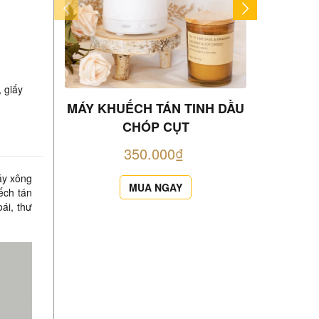
)
 giấy
MÁY KHUẾCH TÁN TINH DẦU
MÁY KHU
CHÓP CỤT
350.000₫
áy xông
MUA NGAY
ếch tán
ái, thư