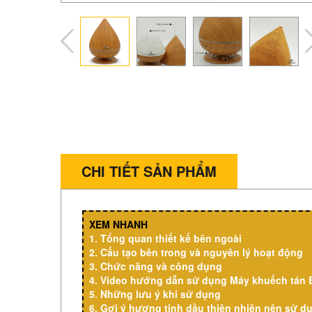
CHI TIẾT SẢN PHẨM
XEM NHANH
1.
Tổng quan thiết kế bên ngoài
2.
Cấu tạo bên trong và nguyên lý hoạt động
3. Chức năng và công dụng
4. Video hướng dẫn sử dụng Máy khuếch tán 
5.
Những lưu ý khi sử dụng
6.
Gợi ý hương tinh dầu thiên nhiên nên sử d