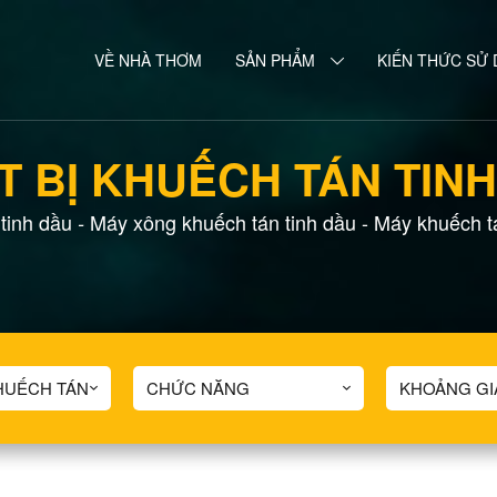
VỀ NHÀ THƠM
SẢN PHẨM
KIẾN THỨC SỬ
T BỊ KHUẾCH TÁN TIN
 tinh dầu
Máy xông khuếch tán tinh dầu
-
Máy khuếch t
-
KHUẾCH TÁN
CHỨC NĂNG
KHOẢNG GI