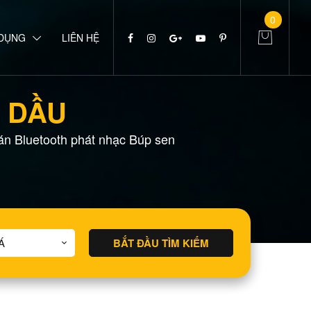
0
 DỤNG
LIÊN HỆ
H DẦU
án Bluetooth phát nhạc Búp sen
BẮT ĐẦU TÌM KIẾM
Á