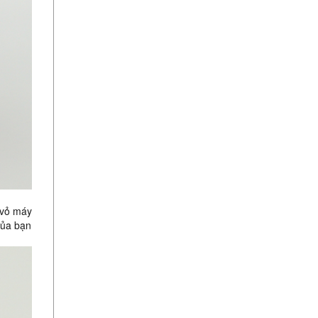
 vỏ máy
của bạn