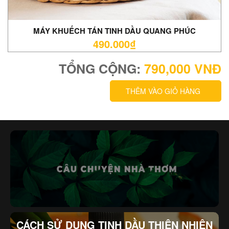
MÁY KHUẾCH TÁN TINH DẦU QUANG PHÚC
490.000₫
TỔNG CỘNG:
790,000
VNĐ
THÊM VÀO GIỎ HÀNG
CÁCH SỬ DỤNG TINH DẦU THIÊN NHIÊN