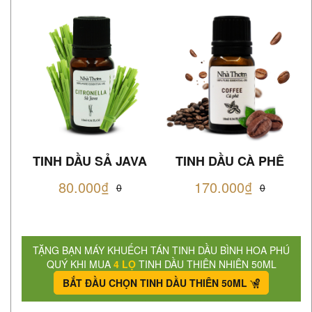
TINH DẦU SẢ JAVA
TINH DẦU CÀ PHÊ
80.000₫
170.000₫
0
0
TẶNG BẠN MÁY KHUẾCH TÁN TINH DẦU BÌNH HOA PHÚ
QUÝ KHI MUA
4 LỌ
TINH DẦU THIÊN NHIÊN 50ML
BẮT ĐẦU CHỌN TINH DẦU THIÊN 50ML