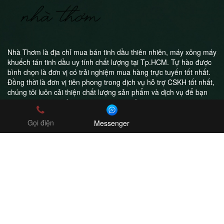
Nhà Thơm là địa chỉ mua bán tinh dầu thiên nhiên, máy xông máy
khuếch tán tinh dầu uy tính chất lượng tại Tp.HCM. Tự hào được
bình chọn là đơn vị có trải nghiệm mua hàng trực tuyến tốt nhất.
Đồng thời là đơn vị tiên phong trong dịch vụ hỗ trợ CSKH tốt nhất,
chúng tôi luôn cải thiện chất lượng sản phẩm và dịch vụ để bạn
luôn hài lòng khi trở thành khách hàng của Nhà Thơm
Gọi điện
Messenger
Công ty TNHH Nhà Thơm
MST: 0314995211
Online Shop - Freeship toàn quốc
0908043411
nhathom2017@gmail.com
Copyright ©2018 boldman.vn