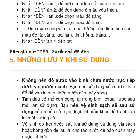
Nhấn “ĐÈN” lần 1:để mở đèn (đèn đổi màu liên tục).
Nhấn“ĐÈN” lần 2: để đèn dừng ở màu yêu thích.
Nhấn “ĐÈN” lần 3:để chọn màu đỏ sáng.
Nhấn “ĐÈN”lần 4: để chọn màu đỏ nhạt.
… Đèn màu sáng và màu nhạt tương ứng tiếp theo sau
màu đỏ là: vàng, lục, lam, tím, hồng, trắng….
Nhấn“ĐÈN” lần N:đèn tắt.
Bấm giữ nút “ĐÈN” 2s tắt chế độ đèn.
5. NHỮNG LƯU Ý KHI SỬ DỤNG
Không nên đổ nước vào bình chứa nước trực tiếp
dưới vòi nước mạnh
. Bạn nên sử dụng cốc nước khác
để đổ vào khoan chứa nước của máy xông
Tinh dầu có thể còn đọng lại trong bình chứa nước sau
mỗi lần sử dụng. Bạn
nên vệ sinh sạch sẽ sau sử
dụng
nếu muốn sử dụng loại tinh dầu khác để tránh lưu
lại mùi hương cũ
Vệ sinh đổ hết nước sau khi sử dụng và dùng vải sạch
hoặc bông gòn để lau lại cho ráo nước để bảo quản máy
được tốt hơn