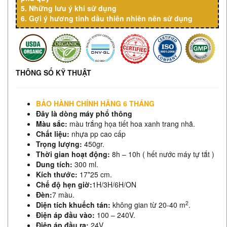
5.
Những lưu ý khi sử dụng
6.
Gợi ý hương tinh dầu thiên nhiên nên sử dụng
THÔNG SỐ KỸ THUẬT
BẢO HÀNH CHÍNH HÃNG 6 THÁNG
Đây là dòng máy phổ thông
Màu sắc:
màu trắng họa tiết hoa xanh trang nhã.
Chất liệu:
nhựa pp cao cấp
Trọng lượng:
450gr.
Thời gian hoạt động:
8h – 10h ( hết nước máy tự tắt )
Dung tích:
300 ml.
Kích thước:
17*25 cm.
Chế độ hẹn giờ:
1H/3H/6H/ON
Đèn:
7 màu.
2
Diện tích khuếch tán:
không gian từ 20-40 m
.
Điện áp đầu vào:
100 – 240V.
Điện áp đầu ra:
24V.