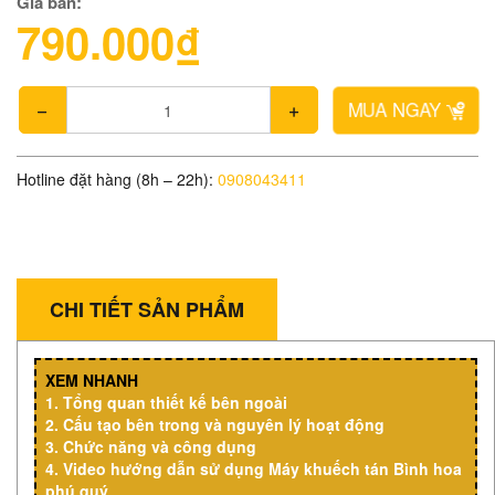
Giá bán:
790.000₫
MUA NGAY
Hotline đặt hàng (8h – 22h):
0908043411
CHI TIẾT SẢN PHẨM
XEM NHANH
1.
Tổng quan thiết kế bên ngoài
2.
Cấu tạo bên trong và nguyên lý hoạt động
3. Chức năng và công dụng
4. Video hướng dẫn sử dụng Máy khuếch tán Bình hoa
phú quý