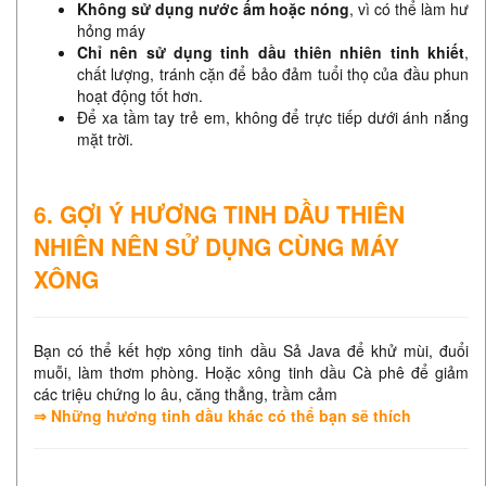
Không sử dụng nước ấm hoặc nóng
, vì có thể làm hư
hỏng máy
Chỉ nên sử dụng tinh dầu thiên nhiên tinh khiết
,
chất lượng, tránh cặn để bảo đảm tuổi thọ của đầu phun
hoạt động tốt hơn.
Để xa tầm tay trẻ em, không để trực tiếp dưới ánh nắng
mặt trời.
6. GỢI Ý HƯƠNG TINH DẦU THIÊN
NHIÊN NÊN SỬ DỤNG CÙNG MÁY
XÔNG
Bạn có thể kết hợp xông tinh dầu Sả Java để khử mùi, đuổi
muỗi, làm thơm phòng. Hoặc xông tinh dầu Cà phê để giảm
các triệu chứng lo âu, căng thẳng, trầm cảm
⇒
Những hương tinh dầu khác có thể bạn sẽ thích