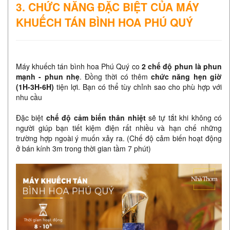
3. CHỨC NĂNG ĐẶC BIỆT CỦA MÁY
KHUẾCH TÁN BÌNH HOA PHÚ QUÝ
Máy khuếch tán bình hoa Phú Quý co
2 chế độ phun là phun
mạnh - phun nhẹ
. Đồng thời có thêm
chức năng hẹn giờ
(1H-3H-6H)
tiện lợi. Bạn có thể tùy chỉnh sao cho phù hợp với
nhu cầu
Đặc biệt
chế độ cảm biến thân nhiệt
sẽ tự tắt khi không có
người giúp bạn tiết kiệm điện rất nhiều và hạn chế những
trường hợp ngoài ý muốn xảy ra. (Chế độ cảm biến hoạt động
ở bán kính 3m trong thời gian tầm 7 phút)