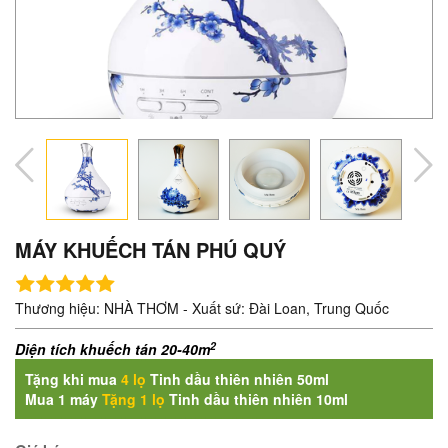
MÁY KHUẾCH TÁN PHÚ QUÝ
Thương hiệu: NHÀ THƠM - Xuất sứ: Đài Loan, Trung Quốc
2
Diện tích khuếch tán 20-40m
Tặng khi mua
4 lọ
Tinh dầu thiên nhiên 50ml
Mua 1 máy
T
ặng 1 lọ
Tinh dầu thiên nhiên 10ml