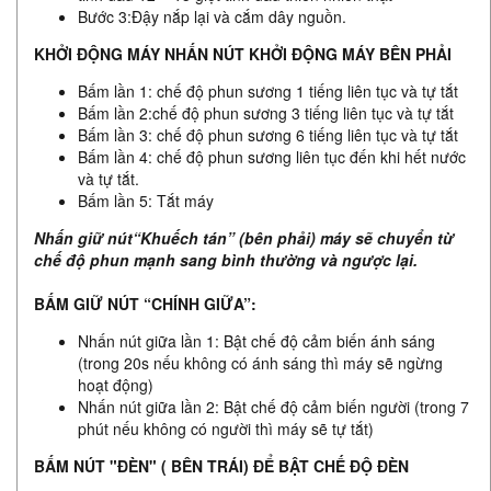
Bước 3:Đậy nắp lại và cắm dây nguồn.
KHỞI ĐỘNG MÁY NHẤN NÚT KHỞI ĐỘNG MÁY BÊN PHẢI
Bấm lần 1: chế độ phun sương 1 tiếng liên tục và tự tắt
Bấm lần 2:chế độ phun sương 3 tiếng liên tục và tự tắt
Bấm lần 3: chế độ phun sương 6 tiếng liên tục và tự tắt
Bấm lần 4: chế độ phun sương liên tục đến khi hết nước
và tự tắt.
Bấm lần 5: Tắt máy
Nhấn giữ nút“Khuếch tán” (bên phải) máy sẽ chuyển từ
chế độ phun mạnh sang bình thường và ngược lại.
BẤM GIỮ NÚT “CHÍNH GIỮA”:
Nhấn nút giữa lần 1: Bật chế độ cảm biến ánh sáng
(trong 20s nếu không có ánh sáng thì máy sẽ ngừng
hoạt động)
Nhấn nút giữa lần 2: Bật chế độ cảm biến người (trong 7
phút nếu không có người thì máy sẽ tự tắt)
BẤM NÚT "ĐÈN" ( BÊN TRÁI) ĐỂ BẬT CHẾ ĐỘ ĐÈN