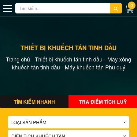
0
THIẾT BỊ KHUẾCH TÁN TINH DẦU
Trang chủ
Thiết bị khuếch tán tinh dầu
Máy xông
-
-
khuếch tán tinh dầu
-
Máy khuếch tán Phú quý
TÌM KIẾM NHANH
TRA ĐIỂM TÍCH LUỸ
LOẠI SẢN PHẨM
DIỆN TÍCH KHUẾCH TÁN