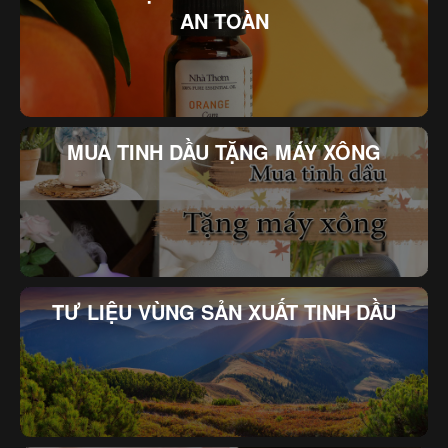
AN TOÀN
MUA TINH DẦU TẶNG MÁY XÔNG
TƯ LIỆU VÙNG SẢN XUẤT TINH DẦU