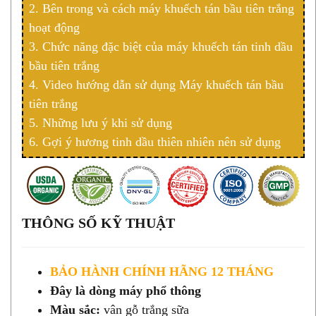
2.
Bên trong và cách máy khuếch tán
bầu tiên trắng
hoạt động
3. Chức năng đặc biệt của máy khuếch tán tinh dầu
bầu tiên trắng
4. Video hướng dẫn sử dụng Máy khuếch tán
bầu
tiên trắng
5. Những lưu ý khi sử dụng
6. Gợi ý hương tinh dầu thiên nhiên nên sử dụng
THÔNG SỐ KỸ THUẬT
BẢO HÀNH CHÍNH HÃNG 12 THÁNG
Đây là dòng máy phổ thông
Màu sắc:
vân gỗ trắng sữa