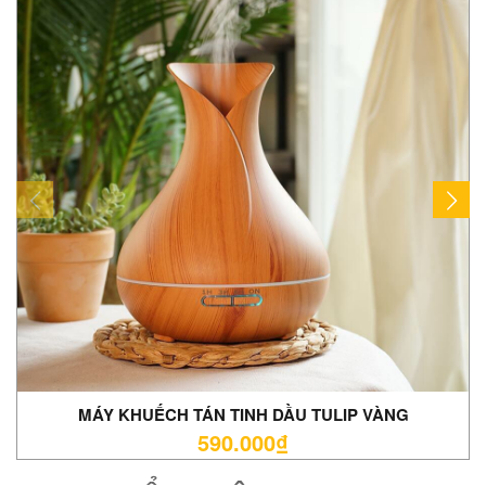
MÁY KHUẾCH TÁN TINH DẦU TULIP VÀNG
590.000₫