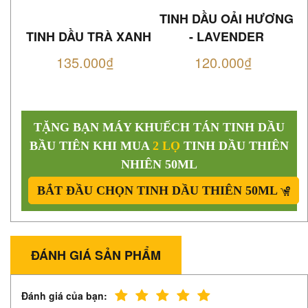
TINH DẦU OẢI HƯƠNG
TINH DẦU TRÀ XANH
- LAVENDER
135.000₫
120.000₫
TẶNG BẠN MÁY KHUẾCH TÁN TINH DẦU
BẦU TIÊN KHI MUA
2 LỌ
TINH DẦU THIÊN
NHIÊN 50ML
BẮT ĐẦU CHỌN TINH DẦU THIÊN 50ML
ĐÁNH GIÁ SẢN PHẨM
Đánh giá của bạn: