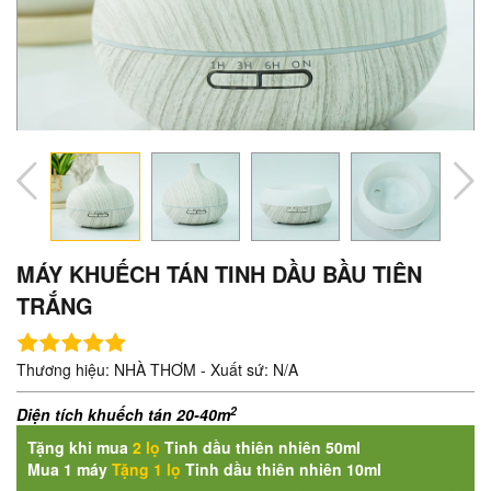
MÁY KHUẾCH TÁN TINH DẦU BẦU TIÊN
TRẮNG
Thương hiệu: NHÀ THƠM - Xuất sứ: N/A
2
Diện tích khuếch tán 20-40m
Tặng khi mua
2
lọ
Tinh dầu thiên nhiên 50ml
Mua 1 máy
T
ặng 1 lọ
Tinh dầu thiên nhiên 10ml