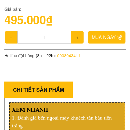
Giá bán:
495.000₫
MUA NGAY
Hotline đặt hàng (8h – 22h):
0908043411
CHI TIẾT SẢN PHẨM
XEM NHANH
1. Đánh giá bên ngoài máy khuếch tán bầu tiên
trắng