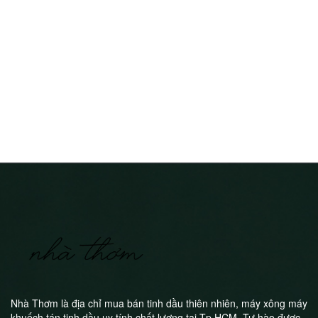
Nhà Thơm là địa chỉ mua bán tinh dầu thiên nhiên, máy xông máy
khuếch tán tinh dầu uy tính chất lượng tại Tp.HCM. Tự hào được