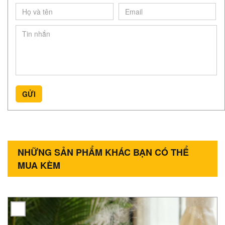
GỬI
NHỮNG SẢN PHẨM KHÁC BẠN CÓ THỂ
MUA KÈM