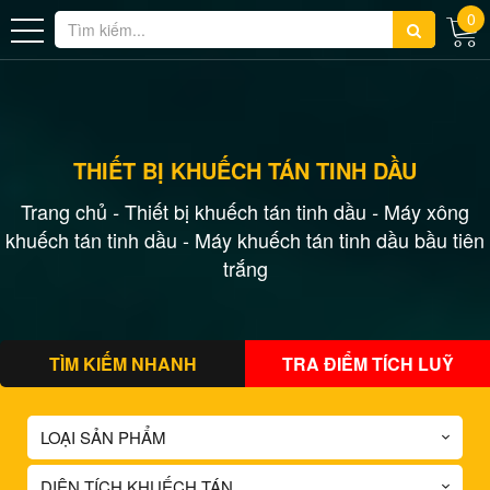
0
THIẾT BỊ KHUẾCH TÁN TINH DẦU
Trang chủ
Thiết bị khuếch tán tinh dầu
Máy xông
-
-
khuếch tán tinh dầu
-
Máy khuếch tán tinh dầu bầu tiên
trắng
TÌM KIẾM NHANH
TRA ĐIỂM TÍCH LUỸ
LOẠI SẢN PHẨM
DIỆN TÍCH KHUẾCH TÁN