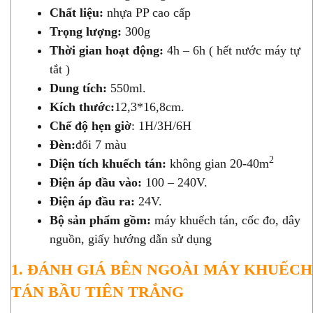
Chất liệu:
nhựa PP cao cấp
Trọng lượng:
300g
Thời gian hoạt động:
4h – 6h ( hết nước máy tự
tắt )
Dung tích:
550ml.
Kích thước:
12,3*16,8cm.
Chế độ hẹn giờ
: 1H/3H/6H
Đèn:
đổi 7 màu
2
Diện tích khuếch tán:
không gian 20-40m
Điện áp đầu vào:
100 – 240V.
Điện áp đầu ra:
24V.
Bộ sản phẩm gồm:
máy khuếch tán, cốc đo, dây
nguồn, giấy hướng dẫn sử dụng
1. ĐÁNH GIÁ BÊN NGOÀI MÁY KHUẾCH
TÁN BẦU TIÊN TRẮNG