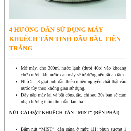
4 HƯỚNG DẪN SỬ DỤNG MÁY
KHUẾCH TÁN TINH DẦU BẦU TIÊN
TRẮNG
Mở máy, cho 300ml nước lạnh (dưới 40o) vào khoang
chứa nước, khi nước cạn máy sẽ tự dừng nên rất an tâm.
Nhỏ 5 – 8 giọt tinh dầu thiên nhiên nguyên chất thật vào
nước tùy theo không gian sử dụng.
Đậy nắp máy lại và bật công tắc, chỉ sau 30s bạn sẽ cảm
nhận hương thơm tinh dầu lan tỏa.
NÚT CÀI ĐẶT KHUẾCH TÁN "MIST" (BÊN PHẢI)
Bấm nút “MIST”, đèn sáng ở mức 1H: phun sương 1