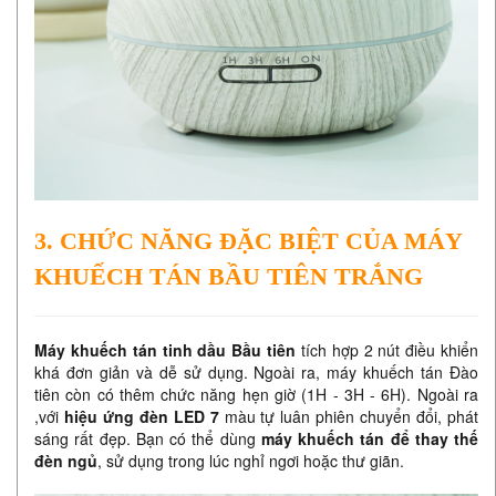
3. CHỨC NĂNG ĐẶC BIỆT CỦA MÁY
KHUẾCH TÁN BẦU TIÊN TRẮNG
Máy khuếch tán tinh dầu Bầu tiên
tích hợp 2 nút điều khiển
khá đơn giản và dễ sử dụng. Ngoài ra, máy khuếch tán Đào
tiên còn có thêm chức năng hẹn giờ (1H - 3H - 6H). ​Ngoài ra
,với
hiệu ứng đèn LED 7
màu tự luân phiên chuyển đổi, phát
sáng rất đẹp. Bạn có thể dùng
máy khuếch tán để thay thế
đèn ngủ
, sử dụng trong lúc nghỉ ngơi hoặc thư giãn.