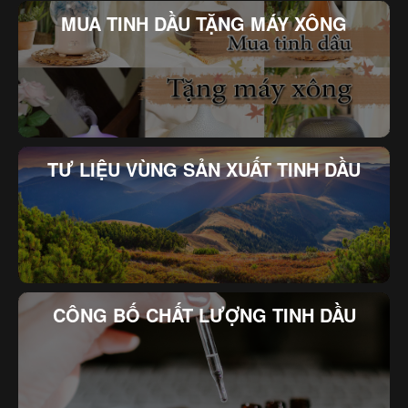
MUA TINH DẦU TẶNG MÁY XÔNG
TƯ LIỆU VÙNG SẢN XUẤT TINH DẦU
CÔNG BỐ CHẤT LƯỢNG TINH DẦU