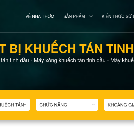
VỀ NHÀ THƠM
SẢN PHẨM
KIẾN THỨC SỬ
T BỊ KHUẾCH TÁN TIN
 tán tinh dầu
Máy xông khuếch tán tinh dầu
-
Máy khuếc
-
KHUẾCH TÁN
CHỨC NĂNG
KHOẢNG GI