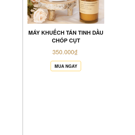
MÁY KHUẾCH TÁN TINH DẦU
MÁY KHU
CHÓP CỤT
350.000₫
MUA NGAY