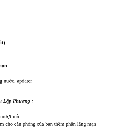
ắt)
chọn
g nước, apdater
ầu Lập Phương :
à mượt mà
 làm cho căn phòng của bạn thêm phần lãng mạn