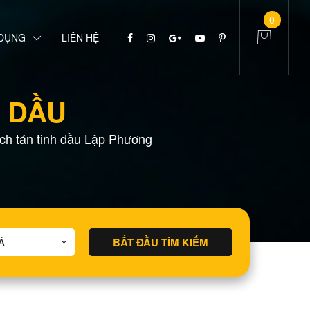
0
 DỤNG
LIÊN HỆ
H DẦU
h tán tinh dầu Lập Phương
BẮT ĐẦU TÌM KIẾM
Á