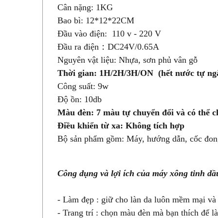
Cân nặng: 1KG
Bao bì: 12*12*22CM
Đầu vào điện: 110 v - 220 V
Đầu ra điện：DC24V/0.65A
Nguyên vật liệu: Nhựa, sơn phủ vân gỗ
Thời gian: 1H/2H/3H/ON (hết nước tự ng
Công suất: 9w
Độ ồn: 10db
Màu đèn: 7 màu tự chuyển đổi và có thể 
Điều khiển từ xa: Không tích hợp
Bộ sản phẩm gồm: Máy, hướng dẫn, cốc đon
Công dụng và lợi ích của máy xông tinh d
- Làm đẹp : giữ cho làn da luôn mềm mại v
- Trang trí : chọn màu đèn mà bạn thích để