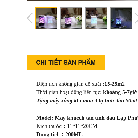
CHI TIẾT SẢN PHẨM
Diện tích không gian đề xuất :
15-25m2
Thời gian hoạt động liên tục:
khoảng 5-7giờ
Tặng máy xông khi mua 3 lọ tinh dầu 50ml
Model: Máy khuếch tán tinh dầu Lập Ph
Kích thước：11*11*20CM
Dung tích：200ML