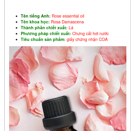
Tên tiếng Anh:
Rose essential oil
Tên khoa học:
Rosa Damascena
Thành phần chiết xuất:
Lá
Phương pháp chiết xuất:
Chưng cất hơi nước
Tiêu chuẩn sản phẩm:
giấy chứng nhận COA