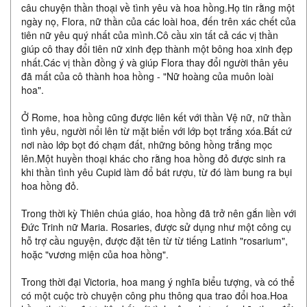
câu chuyện thần thoại về tình yêu và hoa hồng.Họ tin rằng một
ngày nọ, Flora, nữ thần của các loài hoa, đến trên xác chết của
tiên nữ yêu quý nhất của mình.Cô cầu xin tất cả các vị thần
giúp cô thay đổi tiên nữ xinh đẹp thành một bông hoa xinh đẹp
nhất.Các vị thần đồng ý và giúp Flora thay đổi người thân yêu
đã mất của cô thành hoa hồng - "Nữ hoàng của muôn loài
hoa".
Ở Rome, hoa hồng cũng được liên kết với thần Vệ nữ, nữ thần
tình yêu, người nổi lên từ mặt biển với lớp bọt trắng xóa.Bất cứ
nơi nào lớp bọt đó chạm đất, những bông hồng trắng mọc
lên.Một huyền thoại khác cho rằng hoa hồng đỏ được sinh ra
khi thần tình yêu Cupid làm đổ bát rượu, từ đó làm bung ra bụi
hoa hồng đỏ.
Trong thời kỳ Thiên chúa giáo, hoa hồng đã trở nên gắn liền với
Đức Trinh nữ Maria. Rosaries, được sử dụng như một công cụ
hỗ trợ cầu nguyện, được đặt tên từ từ tiếng Latinh "rosarium",
hoặc "vương miện của hoa hồng".
Trong thời đại Victoria, hoa mang ý nghĩa biểu tượng, và có thể
có một cuộc trò chuyện công phu thông qua trao đổi hoa.Hoa