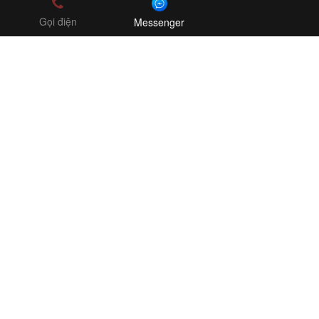
Gọi điện
Messenger
Công ty TNHH Nhà Thơm
MST: 0314995211
Online Shop - Freeship toàn quốc
0908043411
nhathom2017@gmail.com
Copyright ©2018 boldman.vn
CHÍNH SÁCH HƯỚNG DẪN
Chính sách vận chuyển giao nhận
Chính sách bảo hành đổi trả
Chính sách bảo mật thông tin