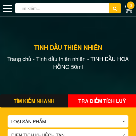
0
TINH DẦU THIÊN NHIÊN
Trang chủ
Tinh dầu thiên nhiên
TINH DẦU HOA
-
-
HỒNG 50ml
TÌM KIẾM NHANH
TRA ĐIỂM TÍCH LUỸ
LOẠI SẢN PHẨM
DIỆN TÍCH KHUẾCH TÁN