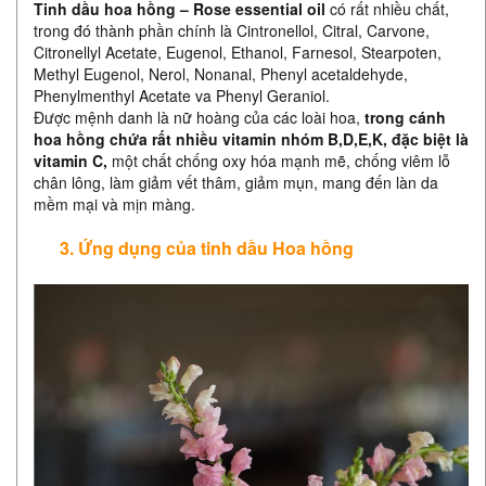
Tinh dầu hoa hồng – Rose essential oil
có rất nhiều chất,
trong đó thành phần chính là Cintronellol, Citral, Carvone,
Citronellyl Acetate, Eugenol, Ethanol, Farnesol, Stearpoten,
Methyl Eugenol, Nerol, Nonanal, Phenyl acetaldehyde,
Phenylmenthyl Acetate va Phenyl Geraniol.
Được mệnh danh là nữ hoàng của các loài hoa,
trong cánh
hoa hồng chứa rất nhiều vitamin nhóm B,D,E,K, đặc biệt là
vitamin C,
một chất chống oxy hóa mạnh mẽ, chống viêm lỗ
chân lông, làm giảm vết thâm, giảm mụn, mang đến làn da
mềm mại và mịn màng.
3. Ứng dụng của tinh dầu Hoa hồng