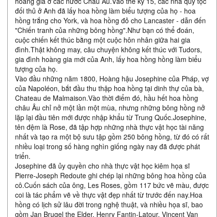
hoàng gia ở các nước Châu Âu.Vào thế kỷ 15, các nhà quý tộc
đối thủ ở Anh đã lấy hoa hồng làm biểu tượng của họ - hoa
hồng trắng cho York, và hoa hồng đỏ cho Lancaster - dẫn đến
"Chiến tranh của những bông hồng".Như bạn có thể đoán,
cuộc chiến kết thúc bằng một cuộc hôn nhân giữa hai gia
đình.Thật không may, câu chuyện không kết thúc với Tudors,
gia đình hoàng gia mới của Anh, lấy hoa hồng hồng làm biểu
tượng của họ.
Vào đầu những năm 1800, Hoàng hậu Josephine của Pháp, vợ
của Napoléon, bắt đầu thu thập hoa hồng tại dinh thự của bà,
Chateau de Malmaison.Vào thời điểm đó, hầu hết hoa hồng
châu Âu chỉ nở một lần một mùa, nhưng những bông hồng nở
lặp lại đầu tiên mới được nhập khẩu từ Trung Quốc.Josephine,
tên đệm là Rose, đã tập hợp những nhà thực vật học tài năng
nhất và tạo ra một bộ sưu tập gồm 250 bông hồng, từ đó có rất
nhiều loại trong số hàng nghìn giống ngày nay đã được phát
triển.
Josephine đã ủy quyền cho nhà thực vật học kiêm họa sĩ
Pierre-Joseph Redoute ghi chép lại những bông hoa hồng của
cô.Cuốn sách của ông, Les Roses, gồm 117 bức vẽ màu, được
coi là tác phẩm vẽ về thực vật đẹp nhất từ ​​trước đến nay.Hoa
hồng có lịch sử lâu đời trong nghệ thuật, và nhiều họa sĩ, bao
gồm Jan Brugel the Elder, Henry Fantin-Latour, Vincent Van