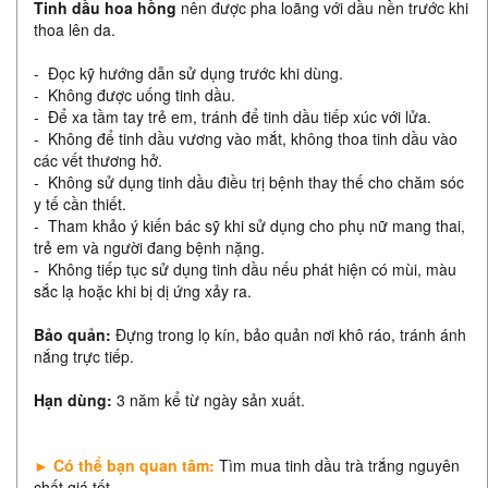
Tinh dầu hoa hồng
nên được pha loãng với dầu nền trước khi
thoa lên da.
- Đọc kỹ hướng dẫn sử dụng trước khi dùng.
- Không được uống tinh dầu.
- Để xa tầm tay trẻ em, tránh để tinh dầu tiếp xúc với lửa.
- Không để tinh dầu vương vào mắt, không thoa tinh dầu vào
các vết thương hở.
- Không sử dụng tinh dầu điều trị bệnh thay thế cho chăm sóc
y tế cần thiết.
- Tham khảo ý kiến bác sỹ khi sử dụng cho phụ nữ mang thai,
trẻ em và người đang bệnh nặng.
- Không tiếp tục sử dụng tinh dầu nếu phát hiện có mùi, màu
sắc lạ hoặc khi bị dị ứng xảy ra.
Bảo quản:
Đựng trong lọ kín, bảo quản nơi khô ráo, tránh ánh
nắng trực tiếp.
Hạn dùng:
3 năm kể từ ngày sản xuất.
► Có thể bạn quan tâm:
Tìm mua tinh dầu trà trắng nguyên
chất giá tốt