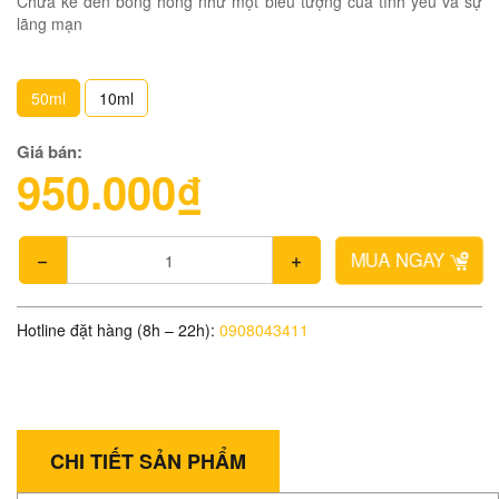
Chưa kể đến bông hồng như một biểu tượng của tình yêu và sự
lãng mạn
50ml
10ml
Giá bán:
950.000₫
MUA NGAY
Hotline đặt hàng (8h – 22h):
0908043411
CHI TIẾT SẢN PHẨM