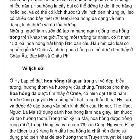
nhiều năm).Hoa hồng là cây bụi có thể đứng tự do, theo hàng
hoặc leo, và có thể có kích thước từ vài inch đến những bụi leo
có chiều cao bảy mét (20 feet).Hoa hồng đa dạng về hình
dạng, kích thước và độ tỏa hương.
Những người làm vườn đã tạo ra hàng ngàn giống hoa hồng
trồng trên khắp thế giới.Trong môi trường tự nhiên, có ít nhất
150 loài hoa hồng trải khắp Bắc bán cầu.Hầu hết các loài có
nguồn gốc từ Châu Á, nhưng hoa hồng có thể được tìm thấy ở
Châu Âu, Bắc Mỹ và Châu Phi.
Về lịch sử
Ở Hy Lạp cổ đại,
hoa hồng
rất quan trọng vì vẻ đẹp, biểu
tượng, hương thơm và hương vị của chúng.Frescos cho thấy
hoa hồng
đã được tìm thấy ở Crete, có niên đại 1600 năm
trước Công nguyên.Hoa hồng nổi bật trong thần thoại Hy Lạp,
và được đề cập trong văn bản kinh điển của Homer, The Iliad.
Người La Mã sử ​​dụng cánh hoa hồng làm hoa giấy, làm thuốc
và tạo hương thơm.Trong thời kỳ La Mã, hoa hồng được trồng
rộng rãi ở Trung Đông, và vào năm 79 sau Công Nguyên, Pliny
the Elder lưu ý rằng tinh dầu hoa hồng là chất nền được sử
dụng phổ biến nhất để tạo hương thơm.Truyền thuyết kể rằng