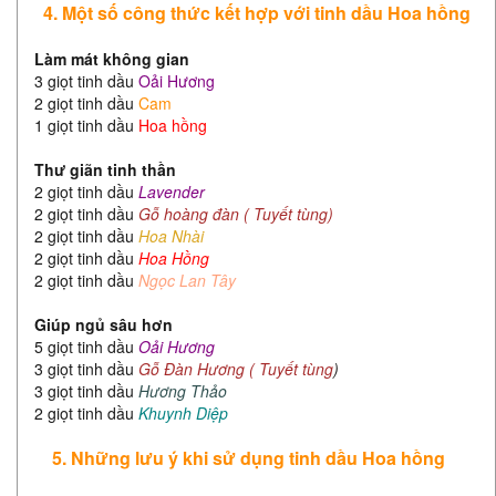
4. Một số công thức kết hợp với tinh dầu Hoa hồng
Làm mát không gian
3 giọt tinh dầu
Oải Hương
2 giọt tinh dầu
Cam
1 giọt tinh dầu
Hoa hồng
Thư giãn tinh thần
2 giọt tinh dầu
Lavender
2 giọt tinh dầu
Gỗ hoàng đàn ( Tuyết tùng)
2 giọt tinh dầu
Hoa Nhài
2 giọt tinh dầu
Hoa Hồng
2 giọt tinh dầu
Ngọc Lan Tây
Giúp ngủ sâu hơn
5 giọt tinh dầu
Oải Hương
3 giọt tinh dầu
Gỗ Đàn Hương ( Tuyết tùng
)
3 giọt tinh dầu
Hương Thảo
2 giọt tinh dầu
Khuynh Diệp
5. Những lưu ý khi sử dụng tinh dầu Hoa hồng