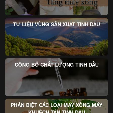
TƯ LIỆU VÙNG SẢN XUẤT TINH DẦU
CÔNG BỐ CHẤT LƯỢNG TINH DẦU
PHÂN BIỆT CÁC LOẠI MÁY XÔNG MÁY
KHUẾCH TÁN TINH DẦU