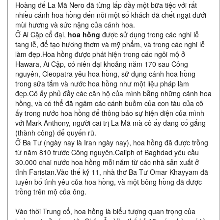
Hoàng đế La Mã Nero đã từng lấp đầy một bữa tiệc với rất
nhiều cánh hoa hồng đến nỗi một số khách đã chết ngạt dưới
mùi hương và sức nặng của cánh hoa.
Ở Ai Cập cổ đại,
hoa hồng
được sử dụng trong các nghi lễ
tang lễ, để tạo hương thơm và mỹ phẩm, và trong các nghi lễ
làm đẹp.Hoa hồng được phát hiện trong các ngôi mộ ở
Hawara, Ai Cập, có niên đại khoảng năm 170 sau Công
nguyên, Cleopatra yêu hoa hồng, sử dụng cánh hoa hồng
trong sữa tắm và nước hoa hồng như một liệu pháp làm
đẹp.Cô ấy phủ đầy các căn hộ của mình bằng những cánh hoa
hồng, và có thể đã ngâm các cánh buồm của con tàu của cô
ấy trong nước hoa hồng để thông báo sự hiện diện của mình
với Mark Anthony, người cai trị La Mã mà cô ấy đang cố gắng
(thành công) để quyến rũ.
Ở Ba Tư (ngày nay là Iran ngày nay), hoa hồng đã được trồng
từ năm 810 trước Công nguyên.Caliph of Baghdad yêu cầu
30.000 chai nước hoa hồng mỗi năm từ các nhà sản xuất ở
tỉnh Faristan.Vào thế kỷ 11, nhà thơ Ba Tư Omar Khayyam đã
tuyên bố tình yêu của hoa hồng, và một bông hồng đã được
trồng trên mộ của ông.
Vào thời Trung cổ, hoa hồng là biểu tượng quan trọng của