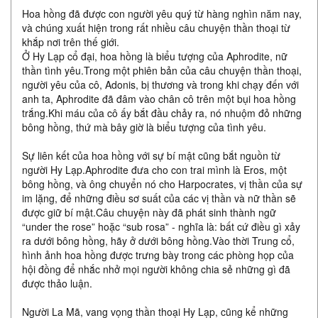
Hoa hồng đã được con người yêu quý từ hàng nghìn năm nay,
và chúng xuất hiện trong rất nhiều câu chuyện thần thoại từ
khắp nơi trên thế giới.
Ở Hy Lạp cổ đại, hoa hồng là biểu tượng của Aphrodite, nữ
thần tình yêu.Trong một phiên bản của câu chuyện thần thoại,
người yêu của cô, Adonis, bị thương và trong khi chạy đến với
anh ta, Aphrodite đã đâm vào chân cô trên một bụi hoa hồng
trắng.Khi máu của cô ấy bắt đầu chảy ra, nó nhuộm đỏ những
bông hồng, thứ mà bây giờ là biểu tượng của tình yêu.
Sự liên kết của hoa hồng với sự bí mật cũng bắt nguồn từ
người Hy Lạp.Aphrodite đưa cho con trai mình là Eros, một
bông hồng, và ông chuyển nó cho Harpocrates, vị thần của sự
im lặng, để những điều sơ suất của các vị thần và nữ thần sẽ
được giữ bí mật.Câu chuyện này đã phát sinh thành ngữ
“under the rose” hoặc “sub rosa” - nghĩa là: bất cứ điều gì xảy
ra dưới bông hồng, hãy ở dưới bông hồng.Vào thời Trung cổ,
hình ảnh hoa hồng được trưng bày trong các phòng họp của
hội đồng để nhắc nhở mọi người không chia sẻ những gì đã
được thảo luận.
Người La Mã, vang vọng thần thoại Hy Lạp, cũng kể những