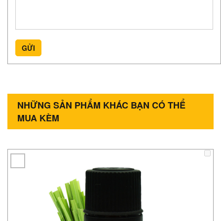
GỬI
NHỮNG SẢN PHẨM KHÁC BẠN CÓ THỂ
MUA KÈM