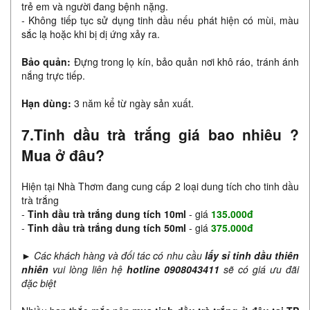
trẻ em và người đang bệnh nặng.
- Không tiếp tục sử dụng tinh dầu nếu phát hiện có mùi, màu
sắc lạ hoặc khi bị dị ứng xảy ra.
Bảo quản:
Đựng trong lọ kín, bảo quản nơi khô ráo, tránh ánh
nắng trực tiếp.
Hạn dùng:
3 năm kể từ ngày sản xuất.
7.Tinh dầu trà trắng giá bao nhiêu ?
Mua ở đâu?
Hiện tại Nhà Thơm đang cung cấp 2 loại dung tích cho tinh dầu
trà trắng
-
Tinh dầu trà trắng
dung tích 10ml
- giá
135.000đ
-
Tinh dầu trà trắng dung tích 50ml
- giá
375.000đ
► Các khách hàng và đối tác có nhu cầu
lấy sỉ tinh dầu thiên
nhiên
vui lòng liên hệ
hotline 0908043411
sẽ có giá ưu đãi
đặc biệt