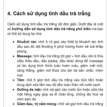
4. Cách sử dụng tinh dầu trà trắng
Cách sử dụng tinh dầu trà trắng rất đơn giản. Dưới đây là một
số
hướng dẫn sử dụng tinh dầu trà trắng phổ biến
mà bạn
có thể sử dụng tại nhà
Khuếch tán
: nhỏ 5-10 giọt vào thiết bị khuếch tán tinh
dầu sau đó đợi khoảng 5 phút hương thơm sẽ toả khắp
phòng
Massage:
tinh dầu trà trắng 20 giọt + tinh dầu nền 6 thìa
(dầu thầu dầu, dầu jojoba, dầu dừa) dùng để massage
có tác dụng kích thích tuần hoàn máu, giảm mệt mỏi,
căng thẳng, giảm mỡ thừa cho làn da săn chắc, mềm
mại.
Tắm
: nhỏ 5 giọt tinh dầu trà trắng vào bồn tắm hoặc
dung dịch sữa tắm sau đó tắm toàn thân với nước sạch
Dưỡng da mặt:
nhỏ vài giọt vào nước ấm hoặc sửa rửa
mặt hằng ngày giúp se lỗ chân lông, chống lão hoá và
nám sạm da
Giảm đau, trị nấm móng:
nhỏ vài giọt tinh dầu trà trắng