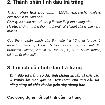
2. Thành phần tinh dầu trà trắng
Thành phần hoá học chính:
EGCG, epicatechin gallate,
epicatechin và flavanols.
Cảm quan:
tinh dầu trà trắng là chất lỏng màu vàng nhạt.
Hương thơm:
hương thơm tươi mát, có vị ngọt của lá chè xanh
mới hái.
Các thành phần chính của tinh dầu trà trắng là tannin, L-
theanin, Flavonol, Acetic, butyric, cafeic, caproic, palmitic,
propionic, valeric, vitamin B1, B2, B6, C, K, E, canxi, magiê,
kẽm, phốt pho, kali,…
3. Lợi ích của tinh dầu trà trắng
Tinh dầu trà trắng có đặc tính kháng khuẩn và diệt các
vi khuẩn ẩm mốc gây hại. Mùi thơm của tinh dầu trà
trắng cũng dễ chịu và cảm giác nhẹ nhàng hơn
Các công dụng nổi bật tinh dầu trà trắng