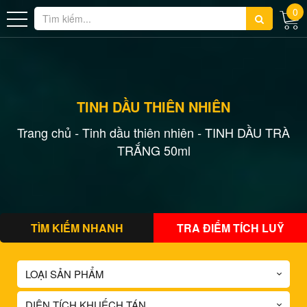
0
TINH DẦU THIÊN NHIÊN
Trang chủ
Tinh dầu thiên nhiên
TINH DẦU TRÀ
-
-
TRẮNG 50ml
TÌM KIẾM NHANH
TRA ĐIỂM TÍCH LUỸ
LOẠI SẢN PHẨM
DIỆN TÍCH KHUẾCH TÁN