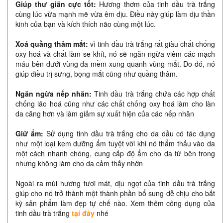
Giúp thư giãn cực tốt:
Hương thơm của tinh dầu trà trắng
cùng lúc vừa mạnh mẽ vừa êm dịu. Điều này giúp làm dịu thần
kinh của bạn và kích thích não cùng một lúc.
Xoá quầng thâm mắt:
vì tinh dầu trà trắng rất giàu chất chống
oxy hoá và chất làm se khít, nó sẽ ngăn ngừa viêm các mạch
máu bên dưới vùng da mềm xung quanh vùng mắt. Do đó, nó
giúp điều trị sưng, bọng mắt cũng như quầng thâm.
Ngăn ngừa nếp nhăn:
Tinh dầu trà trắng chứa các hợp chất
chống lão hoá cũng như các chất chống oxy hoá làm cho làn
da căng hơn và làm giảm sự xuất hiện của các nếp nhăn
Giữ ẩm:
Sử dụng tinh dầu trà trắng cho da dầu có tác dụng
như một loại kem dưỡng ẩm tuyệt vời khi nó thẩm thấu vào da
một cách nhanh chóng, cung cấp độ ẩm cho da từ bên trong
nhưng không làm cho da cảm thấy nhờn
Ngoài ra mùi hương tươi mát, dịu ngọt của tinh dầu trà trắng
giúp cho nó trở thành một thành phần bổ sung dễ chịu cho bất
kỳ sản phẩm làm đẹp tự chế nào. Xem thêm công dụng của
tinh dầu trà trắng
tại đây
nhé