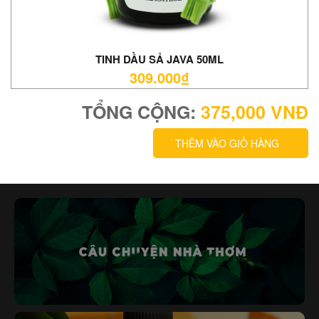
TINH DẦU SẢ JAVA 50ML
309.000₫
TỔNG CỘNG:
375,000
VNĐ
THÊM VÀO GIỎ HÀNG