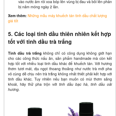
vào nước ấm rồi xoa bóp lên vùng bị đau và bôi lên phần
bị nấm móng ngày 2 lần.
Xem thêm:
Những
mẫu máy khuếch tán tinh dầu chất lượng
giá tốt
5. Các loại tinh dầu thiên nhiên kết hợp
tốt với tinh dầu trà trắng
Tinh dầu trà trắng
không chỉ có công dụng không giới hạn
cho các công thức nấu ăn, sản phẩm handmade mà còn kết
hợp tốt với nhiều loại tinh dầu khác để khuếch tán. Với hương
thơm tươi mát, dịu ngọt thoang thoảng như nước trà mới pha
vô cùng dễ chịu nên trà trắng không nhất thiết phải kết hợp với
tinh dầu khác. Tuy nhiên nếu bạn muốn có mùi thơm sảng
khoái, hãy thử pha trộn với
tinh dầu bạc hà
,
tinh dầu oải
hương
.