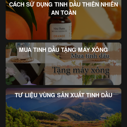
CÁCH SỬ DỤNG TINH DẦU THIÊN NHIÊN
AN TOÀN
MUA TINH DẦU TẶNG MÁY XÔNG
TƯ LIỆU VÙNG SẢN XUẤT TINH DẦU