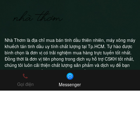
Nhà Thơm là địa chỉ mua bán tinh dầu thiên nhiên, máy xông máy
khuếch tán tinh dầu uy tính chất lượng tại Tp.HCM. Tự hào được
bình chọn là đơn vị có trải nghiệm mua hàng trực tuyến tốt nhất.
Đồng thời là đơn vị tiên phong trong dịch vụ hỗ trợ CSKH tốt nhất,
chúng tôi luôn cải thiện chất lượng sản phẩm và dịch vụ để bạn
luôn hài lòng khi trở thành khách hàng của Nhà Thơm
Gọi điện
Messenger
Công ty TNHH Nhà Thơm
MST: 0314995211
Online Shop - Freeship toàn quốc
0908043411
nhathom2017@gmail.com
Copyright ©2018 boldman.vn