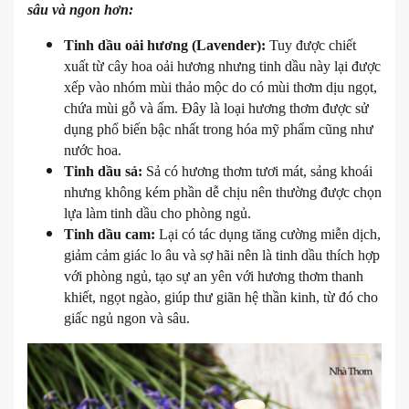
sâu và ngon hơn:
Tinh dầu oải hương (Lavender):
Tuy được chiết
xuất từ cây hoa oải hương nhưng tinh dầu này lại được
xếp vào nhóm mùi thảo mộc do có mùi thơm dịu ngọt,
chứa mùi gỗ và ấm. Đây là loại hương thơm được sử
dụng phổ biến bậc nhất trong hóa mỹ phẩm cũng như
nước hoa.
Tinh dầu sả:
Sả có hương thơm tươi mát, sảng khoái
nhưng không kém phần dễ chịu nên thường được chọn
lựa làm tinh dầu cho phòng ngủ.
Tinh dầu cam:
Lại có tác dụng tăng cường miễn dịch,
giảm cảm giác lo âu và sợ hãi nên là tinh dầu thích hợp
với phòng ngủ, tạo sự an yên với hương thơm thanh
khiết, ngọt ngào, giúp thư giãn hệ thần kinh, từ đó cho
giấc ngủ ngon và sâu.