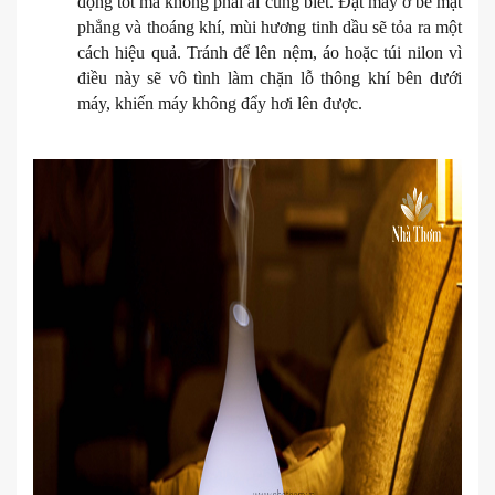
động tốt mà không phải ai cũng biết. Đặt máy ở bề mặt
phẳng và thoáng khí, mùi hương tinh dầu sẽ tỏa ra một
cách hiệu quả. Tránh để lên nệm, áo hoặc túi nilon vì
điều này sẽ vô tình làm chặn lỗ thông khí bên dưới
máy, khiến máy không đẩy hơi lên được.