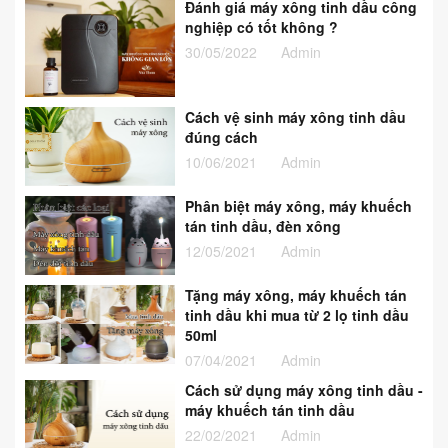
Đánh giá máy xông tinh dầu công
nghiệp có tốt không ?
30/05/2022
Admin
Cách vệ sinh máy xông tinh dầu
đúng cách
10/06/2021
Admin
Phân biệt máy xông, máy khuếch
tán tinh dầu, đèn xông
12/05/2021
Admin
Tặng máy xông, máy khuếch tán
tinh dầu khi mua từ 2 lọ tinh dầu
50ml
07/04/2021
Admin
Cách sử dụng máy xông tinh dầu -
máy khuếch tán tinh dầu
22/02/2021
Admin